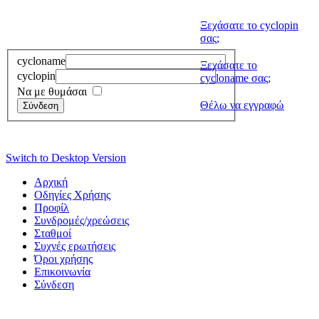
Ξεχάσατε το cyclopin
σας;
cycloname
Ξεχάσατε το
cyclopin
cycloname σας;
Να με θυμάσαι
Θέλω να εγγραφώ
Σύνδεση
Switch to Desktop Version
Aρχική
Οδηγίες Χρήσης
Προφίλ
Συνδρομές/χρεώσεις
Σταθμοί
Συχνές ερωτήσεις
Όροι χρήσης
Επικοινωνία
Σύνδεση