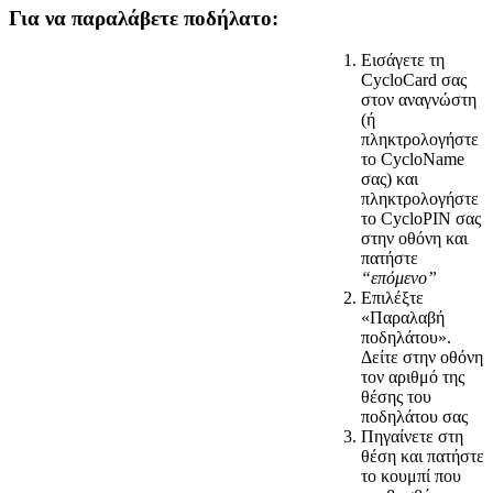
Για να παραλάβετε ποδήλατο:
Εισάγετε τη
CycloCard σας
στον αναγνώστη
(ή
πληκτρολογήστε
το CycloName
σας) και
πληκτρολογήστε
το CycloPIN σας
στην οθόνη και
πατήστε
“επόμενο”
Επιλέξτε
«Παραλαβή
ποδηλάτου».
Δείτε στην οθόνη
τον αριθμό της
θέσης του
ποδηλάτου σας
Πηγαίνετε στη
θέση και πατήστε
το κουμπί που