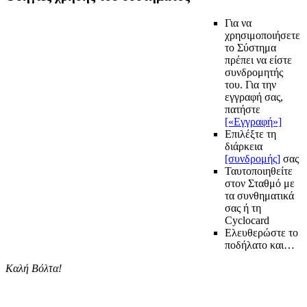
Για να
χρησιμοποιήσετε
το Σύστημα
πρέπει να είστε
συνδρομητής
του. Για την
εγγραφή σας,
πατήστε
[«Εγγραφή»]
Επιλέξτε τη
διάρκεια
[συνδρομής]
σας
Ταυτοποιηθείτε
στον Σταθμό με
τα συνθηματικά
σας ή τη
Cyclocard
Ελευθερώστε το
ποδήλατο και…
Καλή Βόλτα!