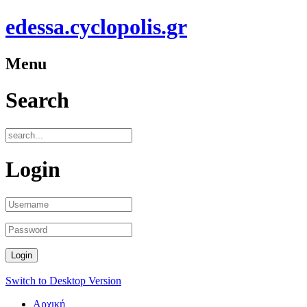
edessa.cyclopolis.gr
Menu
Search
Login
t
Switch to Desktop Version
+
Aρχική