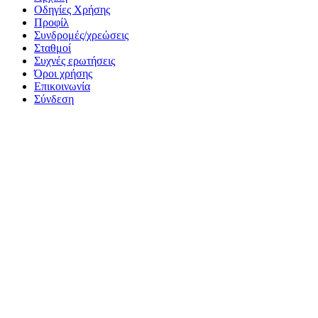
−
Οδηγίες Χρήσης
Προφίλ
Συνδρομές/χρεώσεις
Σταθμοί
Συχνές ερωτήσεις
Όροι χρήσης
Επικοινωνία
Σύνδεση